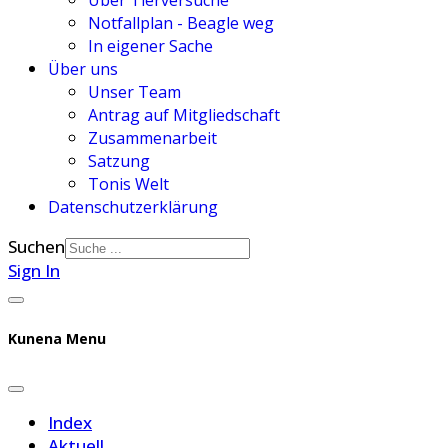
Über Tierversuche
Notfallplan - Beagle weg
In eigener Sache
Über uns
Unser Team
Antrag auf Mitgliedschaft
Zusammenarbeit
Satzung
Tonis Welt
Datenschutzerklärung
Suchen
Sign In
Kunena Menu
Index
Aktuell