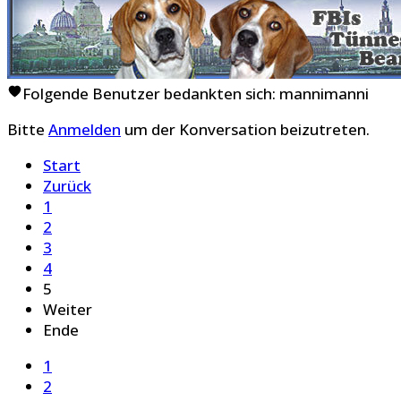
Folgende Benutzer bedankten sich:
mannimanni
Bitte
Anmelden
um der Konversation beizutreten.
Start
Zurück
1
2
3
4
5
Weiter
Ende
1
2