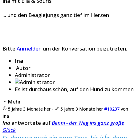
Ina mit Ella & Souris
... und den Beaglejungs ganz tief im Herzen
Bitte
Anmelden
um der Konversation beizutreten.
Ina
Autor
Administrator
Es ist durchaus schön, auf den Hund zu kommen
Mehr
5 Jahre 3 Monate her
-
5 Jahre 3 Monate her
#10237
von
Ina
Ina
antwortete auf
Benni - der Weg ins ganz große
Glück
Es dauerte noch ein paar Tage, bis ich´s dann