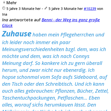
Mehr
5 Jahre 3 Monate her
-
5 Jahre 3 Monate her
#10239
von
Ina
Ina
antwortete auf
Benni - der Weg ins ganz große
Glück
Zuhause
haben mein Pflegeherrchen und
ich leider noch immer ein paar
Meinungsverschiedenheiten bzgl. dem, was ich
möchte und dem, was ich nach Connys
Meinung darf.
So kankere ich zu gern überall
herum, und zwar nicht nur ebenerdig. Ich
hopse schonmal vom Sofa aufs Sideboard, auf
den Tisch oder den Schreibtisch. Und ich kann
auch alles gebrauchen: Pflanzen, Bücher, Zettel,
Taschentuchpackungen, Petflaschen… Eben
alles, worauf sich´s herumkauen lässt. Den