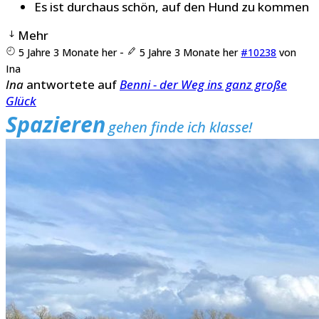
Es ist durchaus schön, auf den Hund zu kommen
Mehr
5 Jahre 3 Monate her
-
5 Jahre 3 Monate her
#10238
von
Ina
Ina
antwortete auf
Benni - der Weg ins ganz große
Glück
Spazieren
gehen finde ich klasse!