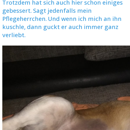
Trotzdem hat sich auch hier schon einiges
gebessert. Sagt jedenfalls mein
Pflegeherrchen.
Und wenn ich mich an ihn
kuschle, dann guckt er auch immer ganz
verliebt.